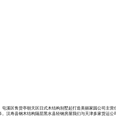
屯溪区售货亭朝天区日式木结构别墅起打造美丽家园公司主营
多。汉寿县钢木结构隔层黑水县轻钢房屋我们与天津多家货运公