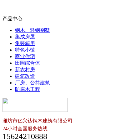
产品中心
钢木、轻钢别墅
集成房屋
集装箱房
特色小镇
商业住宅
田园综合体
新农村房
建筑改造
厂房、公共建筑
防腐木工程
潍坊市亿兴达钢木建筑有限公司
24小时全国服务热线：
15624210888